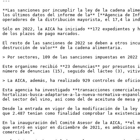
---

**Las sanciones por incumplir la ley de la cadena alime
los últimos datos del informe de la** [**Agencia de Inf
operadores de la distribución mayorista, el 17,4 la ind
Sólo en 2022, la AICA ha iniciado **172 expedientes y h
de los plazos de pago marcados.

El resto de las sanciones de 2022 se deben a otros incu
destrucción de valor** de la cadena alimentaria.

> Por sectores, 109 de las sanciones impuestas en 2022 
Este organismo recibió **23 denuncias** por presuntos i
número de denuncias (15), seguido del lácteo (3), vitiv
> La AICA, además, ha realizado 929 controles de oficio
Esta agencia ha investigado **transacciones comerciales
hortalizas-busca-adaptarse-a-la-nueva-normativa-espanol
del sector del vino, así como del de aceituna de mesa y
Desde la entrada en vigor de la modificación de la ley 
que 2.487 tenían como finalidad comprobar la existencia
En la inauguración del Comité Asesor de la AICA, **el m
que entró en vigor en diciembre de 2021, es ambiciosa e
comerciales”.
