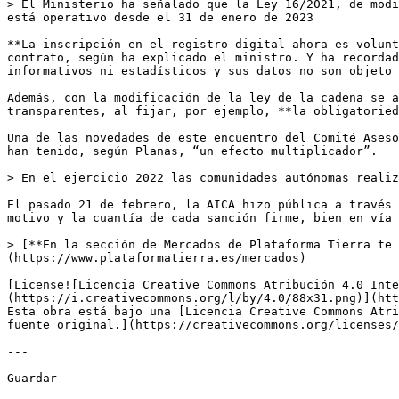
> El Ministerio ha señalado que la Ley 16/2021, de modi
está operativo desde el 31 de enero de 2023

**La inscripción en el registro digital ahora es volunt
contrato, según ha explicado el ministro. Y ha recordad
informativos ni estadísticos y sus datos no son objeto 
Además, con la modificación de la ley de la cadena se a
transparentes, al fijar, por ejemplo, **la obligatoried
Una de las novedades de este encuentro del Comité Aseso
han tenido, según Planas, “un efecto multiplicador”.

> En el ejercicio 2022 las comunidades autónomas realiz
El pasado 21 de febrero, la AICA hizo pública a través 
motivo y la cuantía de cada sanción firme, bien en vía 
> [**En la sección de Mercados de Plataforma Tierra te 
(https://www.plataformatierra.es/mercados)

[License![Licencia Creative Commons Atribución 4.0 Inte
(https://i.creativecommons.org/l/by/4.0/88x31.png)](htt
Esta obra está bajo una [Licencia Creative Commons Atri
fuente original.](https://creativecommons.org/licenses/
---

Guardar
