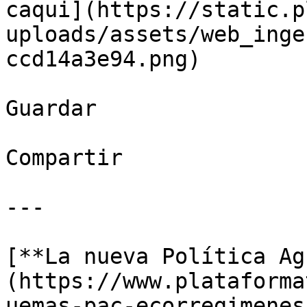
caqui](https://static.p
uploads/assets/web_inge
ccd14a3e94.png)

Guardar

Compartir

---

[**La nueva Política Ag
(https://www.plataforma
uemas-pac-ecorregimenes