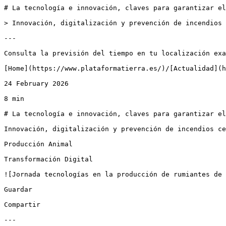
# La tecnología e innovación, claves para garantizar el futuro de la ganadería extensiva de rumiantes, según los expertos reunidos por Cajamar

> Innovación, digitalización y prevención de incendios centran el debate entre los principales agentes del sector

---

Consulta la previsión del tiempo en tu localización exactaSuscríbete a nuestra Newsletter semanal

[Home](https://www.plataformatierra.es/)/[Actualidad](https://www.plataformatierra.es/actualidad)

24 February 2026

8 min

# La tecnología e innovación, claves para garantizar el futuro de la ganadería extensiva de rumiantes, según los expertos reunidos por Cajamar

Innovación, digitalización y prevención de incendios centran el debate entre los principales agentes del sector

Producción Animal

Transformación Digital

![Jornada tecnologías en la producción de rumiantes de carne](https://static.plataformatierra.es/strapi-uploads/assets/web_jornada_rumiantes_caceres_e5996f586a.jpg)

Guardar

Compartir

---

**La Fundación Grupo Cajamar ha celebrado este martes, 24 de febrero de 2026, en la Facultad de Veterinaria de la Universidad de Extremadura (Cáceres), la jornada “Tecnologías en la producción de rumiantes de carne”, un evento, cofinanciado por la línea de ayudas del programa P.II.A Eventos divulgativos del sector agroalimentaria en el marco del Plan Estratégico de la Política Agrícola Común, que ha reunido a especialistas, representantes de empresas y agentes del sector con el objetivo de analizar los retos y oportunidades del presente y futuro de la producción cárnica en España, en el que han apuntado a la tecnología y la innovación como aspectos fundamentales para garantizar su futuro.**

El acto inaugural ha contado con la participación de **Juan Enrique Pérez**, decano de la Facultad de Veterinaria de la Universidad de Extremadura; **Antonio Holguín**, presidente de EA GROUP en representación de Cooperativas Agroalimentarias de Extremadura, y **Manuel Laínez**, director de la Fundación Grupo Cajamar. Todos ellos han subrayado la importancia del sector de la producción de carne de rumiantes tanto a nivel nacional como en la comunidad extremeña, por su peso en la economía y su papel fundamental en el sostenimiento de la actividad rural, así como en la preservación de los ecosistemas donde se desarrolla la cría extensiva de vacas, ovejas y cabras. Además, han hecho hincapié en la importancia de la dehesa y en el valor de las nuevas tecnologías como herramientas para mejorar la calidad de vida de los ganaderos y contribuir a la incorporación y retención de jóvenes en el sector.

El sector de los rumiantes de carne en España representa el 10,4 % de la producción final agraria, y casi dos tercios de este valor corresponden al vacuno de carne. En Extremadura, la producción de carne alcanza el 20 % del valor de la agricultura regional, de la cual un 60 % procede del vacuno y el 40 % del ovino y caprino. España cuenta con 114.000 granjas de vacuno—la mayoría de las vacas nodrizas—y alrededor de 180.000 explotaciones de pequeños rumiantes, especialmente ovino. De estas, unas 25.000 se ubican en Extremadura.

El modelo productivo predominante en estos subsectores se basa en el mantenimiento de los reproductores en condiciones extensivas, aprovechando el pasto. Las crías permanecen con sus progenitores durante los primeros meses de vida, y finalizan su proceso productivo en granjas especializadas en engorde. En todo el país, pero especialmente en Extremadura, la ganadería de vacuno, ovino y caprino de carne es clave para la conservación de la dehesa como sistema agrosilvopastoral, contribuyendo a la conservación de la biodiversidad y a la prevención de incendios mediante el pastoreo extensivo. Además, estas especies constituyen un pilar fundamental de la economía social agraria, generando empleo en comarcas despobladas y contribuyendo a fijar poblaci