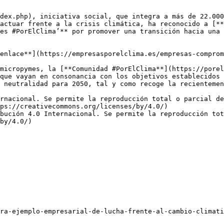
dex.php), iniciativa social, que integra a más de 22.000
actuar frente a la crisis climática, ha reconocido a [**
es #PorElClima’** por promover una transición hacia una 
enlace**](https://empresasporelclima.es/empresas-comprom
micropymes, la [**Comunidad #PorElClima**](https://porel
que vayan en consonancia con los objetivos establecidos 
 neutralidad para 2050, tal y como recoge la recientemen
rnacional. Se permite la reproducción total o parcial d
ps://creativecommons.org/licenses/by/4.0/)  

bución 4.0 Internacional. Se permite la reproducción tot
by/4.0/)
