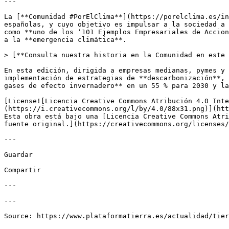
---

La [**Comunidad #PorElClima**](https://porelclima.es/in
españolas, y cuyo objetivo es impulsar a la sociedad a 
como **uno de los ‘101 Ejemplos Empresariales de Accion
a la **emergencia climática**.

> [**Consulta nuestra historia en la Comunidad en este 
En esta edición, dirigida a empresas medianas, pymes y 
implementación de estrategias de **descarbonización**, 
gases de efecto invernadero** en un 55 % para 2030 y la
[License![Licencia Creative Commons Atribución 4.0 Inte
(https://i.creativecommons.org/l/by/4.0/88x31.png)](htt
Esta obra está bajo una [Licencia Creative Commons Atri
fuente original.](https://creativecommons.org/licenses/
---

Guardar

Compartir

---

---
