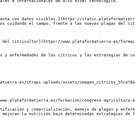
ales e internacionales de alto nivel tecnológico.

anta con daños visibles.](https://static.plataformatierr
os cuidando el campo, frente a las nuevas plagas del cit
 del citricultor](https://www.plataformatierra.es/formac
s y enfermedades de los cítricos y las estrategias de co
atierra.es/strapi-uploads/assets/imagen_citricos_55ca78a
www.plataformatierra.es/formacion/congreso-agricultura-e
tificación y comercialización, manejo de plagas y enferm
 mejoran la nutrición bajo determinadas estrategias de f