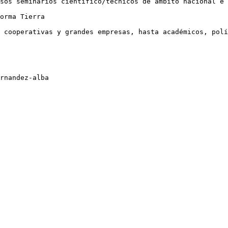
sos seminarios científico/técnicos de ámbito nacional e 
orma Tierra

 cooperativas y grandes empresas, hasta académicos, polí