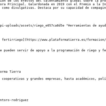
ión de los efectos del calentamiento global sobre la pro
ora Principal. Galardonada en 2019 con el Premio a la In
 como divulgativas. Destaca por su capacidad de compagin
pi-uploads/assets/riego_e057ca8d5e "Herramientas de ayud
 fertirriego](https://www.plataformatierra.es/formacion/
e pueden servir de apoyo a la programación de riego y fe
orma Tierra

 cooperativas y grandes empresas, hasta académicos, polí