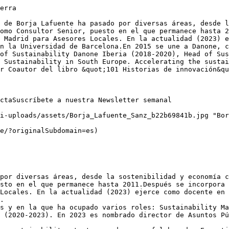
erra

 de Borja Lafuente ha pasado por diversas áreas, desde l
omo Consultor Senior, puesto en el que permanece hasta 2
 Madrid para Asesores Locales. En la actualidad (2023) e
n la Universidad de Barcelona.En 2015 se une a Danone, c
of Sustainability Danone Iberia (2018-2020), Head of Sus
 Sustainability in South Europe. Accelerating the sustai
r Coautor del libro &quot;101 Historias de innovación&qu
ctaSuscríbete a nuestra Newsletter semanal

i-uploads/assets/Borja_Lafuente_Sanz_b22b69841b.jpg "Bor
e/?originalSubdomain=es)

por diversas áreas, desde la sostenibilidad y economía c
sto en el que permanece hasta 2011.Después se incorpora 
Locales. En la actualidad (2023) ejerce como docente en 
.  

s y en la que ha ocupado varios roles: Sustainability Ma
 (2020-2023). En 2023 es nombrado director de Asuntos Pú