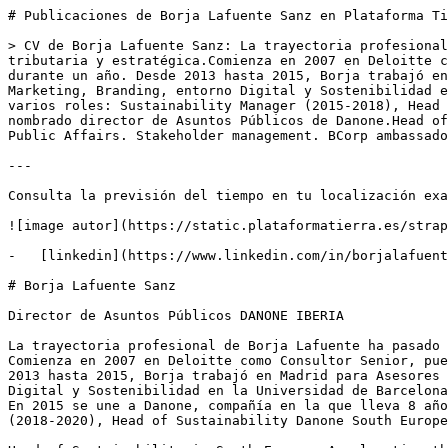
# Publicaciones de Borja Lafuente Sanz en Plataforma Ti
> CV de Borja Lafuente Sanz: La trayectoria profesional
tributaria y estratégica.Comienza en 2007 en Deloitte c
durante un año. Desde 2013 hasta 2015, Borja trabajó en
Marketing, Branding, entorno Digital y Sostenibilidad e
varios roles: Sustainability Manager (2015-2018), Head 
nombrado director de Asuntos Públicos de Danone.Head of
Public Affairs. Stakeholder management. BCorp ambassado
---

Consulta la previsión del tiempo en tu localización exa
![image autor](https://static.plataformatierra.es/strap
-   [linkedin](https://www.linkedin.com/in/borjalafuent
# Borja Lafuente Sanz

Director de Asuntos Públicos DANONE IBERIA

La trayectoria profesional de Borja Lafuente ha pasado 
Comienza en 2007 en Deloitte como Consultor Senior, pue
2013 hasta 2015, Borja trabajó en Madrid para Asesores 
Digital y Sostenibilidad en la Universidad de Barcelona
En 2015 se une a Danone, compañía en la que lleva 8 año
(2018-2020), Head of Sustainability Danone South Europe