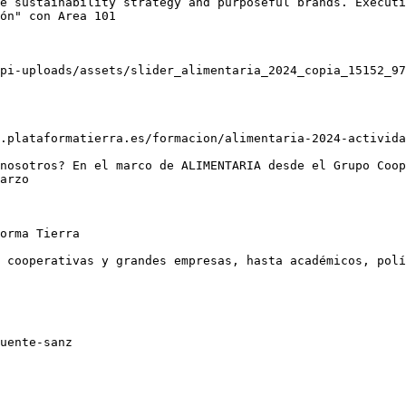
e sustainability strategy and purposeful brands. Executi
ón" con Area 101

pi-uploads/assets/slider_alimentaria_2024_copia_15152_97
.plataformatierra.es/formacion/alimentaria-2024-activida
nosotros? En el marco de ALIMENTARIA desde el Grupo Coop
arzo

orma Tierra

 cooperativas y grandes empresas, hasta académicos, polí