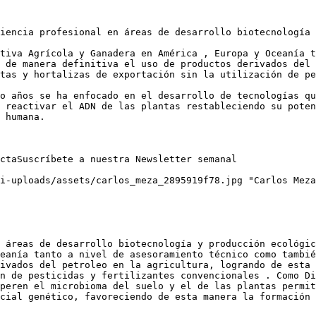
iencia profesional en áreas de desarrollo biotecnología 
tiva Agrícola y Ganadera en América , Europa y Oceanía t
 de manera definitiva el uso de productos derivados del 
tas y hortalizas de exportación sin la utilización de pe
o años se ha enfocado en el desarrollo de tecnologías qu
 reactivar el ADN de las plantas restableciendo su poten
 humana.

ctaSuscríbete a nuestra Newsletter semanal

i-uploads/assets/carlos_meza_2895919f78.jpg "Carlos Meza
 áreas de desarrollo biotecnología y producción ecológic
eanía tanto a nivel de asesoramiento técnico como tambié
ivados del petroleo en la agricultura, logrando de esta 
n de pesticidas y fertilizantes convencionales . Como Di
peren el microbioma del suelo y el de las plantas permit
cial genético, favoreciendo de esta manera la formación 