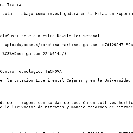
ma Tierra

ícola. Trabajó como investigadora en la Estación Experim
ctaSuscríbete a nuestra Newsletter semanal

i-uploads/assets/carolina_martinez_gaitan_fc7d129347 "Ca
t%C3%ADnez-gaitan-224b014a/)

Centro Tecnológico TECNOVA

en la Estación Experimental Cajamar y en la Universidad 
do de nitrógeno con sondas de succión en cultivos hortíc
e-la-lixivacion-de-nitratos-y-manejo-mejorado-de-nitroge