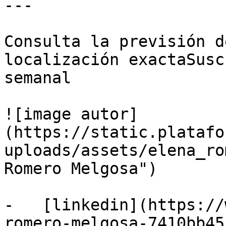
---

Consulta la previsión d
localización exactaSusc
semanal

![image autor]
(https://static.platafo
uploads/assets/elena_ro
Romero Melgosa")

-   [linkedin](https://
romero-melgosa-7410bb45/