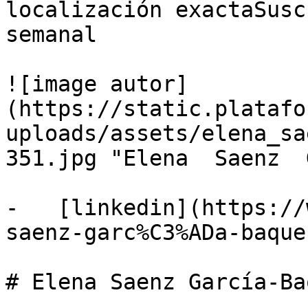
localización exactaSusc
semanal

![image autor]
(https://static.platafo
uploads/assets/elena_sa
351.jpg "Elena  Saenz  
-   [linkedin](https://
saenz-garc%C3%ADa-baque
# Elena Saenz García-Ba