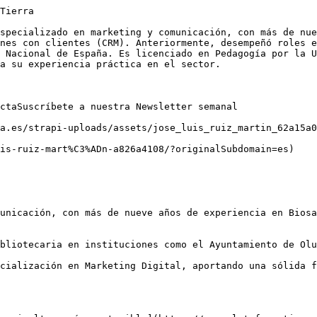
Tierra

specializado en marketing y comunicación, con más de nue
nes con clientes (CRM). Anteriormente, desempeñó roles e
 Nacional de España. Es licenciado en Pedagogía por la U
a su experiencia práctica en el sector.

ctaSuscríbete a nuestra Newsletter semanal

a.es/strapi-uploads/assets/jose_luis_ruiz_martin_62a15a0
is-ruiz-mart%C3%ADn-a826a4108/?originalSubdomain=es)

unicación, con más de nueve años de experiencia en Biosa
bliotecaria en instituciones como el Ayuntamiento de Olu
cialización en Marketing Digital, aportando una sólida f