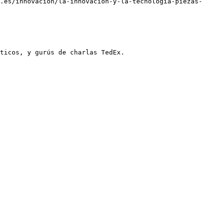
a.es/innovacion/la-innovacion-y-la-tecnologia-piezas-
ticos, y gurús de charlas TedEx.
