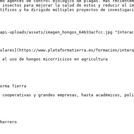
mo agentes de control biológico de plagas. Más recientem
 insectos para mejorar la salud de estos y reducir el im
tíficos y ha dirigido múltiples proyectos de investigaci
api-uploads/assets/imagen_hongos_64633acfcc.jpg "Interac
ulares](https://www.plataformatierra.es/formacion/intera
 el uso de hongos micorrícicos en agricultura

orma Tierra

 cooperativas y grandes empresas, hasta académicos, polí