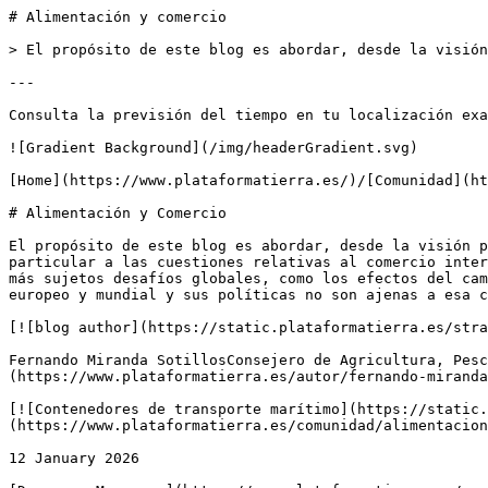
# Alimentación y comercio

> El propósito de este blog es abordar, desde la visión
---

Consulta la previsión del tiempo en tu localización exa
![Gradient Background](/img/headerGradient.svg)

[Home](https://www.plataformatierra.es/)/[Comunidad](ht
# Alimentación y Comercio

El propósito de este blog es abordar, desde la visión p
particular a las cuestiones relativas al comercio inter
más sujetos desafíos globales, como los efectos del cam
europeo y mundial y sus políticas no son ajenas a esa c
[![blog author](https://static.plataformatierra.es/stra
Fernando Miranda SotillosConsejero de Agricultura, Pesc
(https://www.plataformatierra.es/autor/fernando-miranda
[![Contenedores de transporte marítimo](https://static.
(https://www.plataformatierra.es/comunidad/alimentacion
12 January 2026
