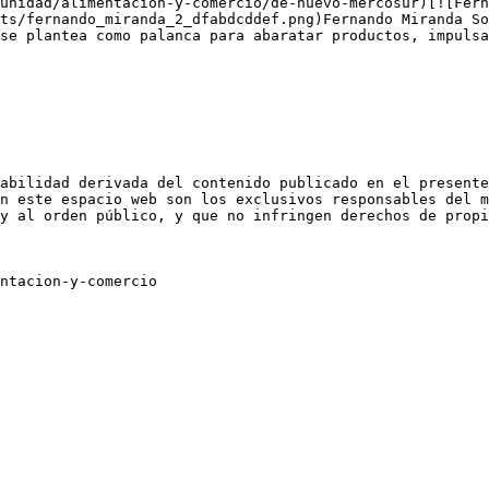
unidad/alimentacion-y-comercio/de-nuevo-mercosur)[![Fern
ts/fernando_miranda_2_dfabdcddef.png)Fernando Miranda So
se plantea como palanca para abaratar productos, impulsa
abilidad derivada del contenido publicado en el presente
n este espacio web son los exclusivos responsables del m
y al orden público, y que no infringen derechos de propi