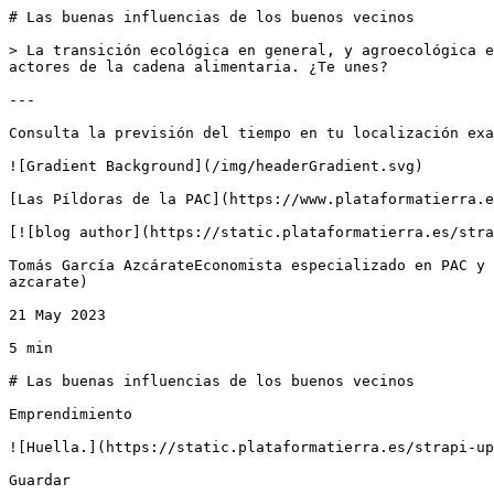
# Las buenas influencias de los buenos vecinos

> La transición ecológica en general, y agroecológica e
actores de la cadena alimentaria. ¿Te unes?

---

Consulta la previsión del tiempo en tu localización exa
![Gradient Background](/img/headerGradient.svg)

[Las Píldoras de la PAC](https://www.plataformatierra.e
[![blog author](https://static.plataformatierra.es/stra
Tomás García AzcárateEconomista especializado en PAC y 
azcarate)

21 May 2023

5 min

# Las buenas influencias de los buenos vecinos

Emprendimiento

![Huella.](https://static.plataformatierra.es/strapi-up
Guardar
