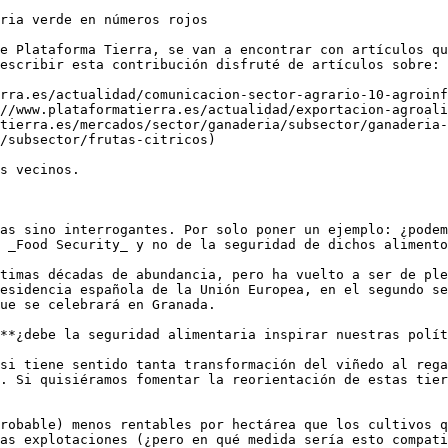
ria verde en números rojos 

e Plataforma Tierra, se van a encontrar con artículos qu
escribir esta contribución disfruté de artículos sobre:

rra.es/actualidad/comunicacion-sector-agrario-10-agroinf
//www.plataformatierra.es/actualidad/exportacion-agroali
tierra.es/mercados/sector/ganaderia/subsector/ganaderia-
/subsector/frutas-citricos)

s vecinos. 

as sino interrogantes. Por solo poner un ejemplo: ¿podem
 _Food Security_ y no de la seguridad de dichos alimento
timas décadas de abundancia, pero ha vuelto a ser de ple
esidencia española de la Unión Europea, en el segundo se
ue se celebrará en Granada. 

**¿debe la seguridad alimentaria inspirar nuestras polít
si tiene sentido tanta transformación del viñedo al rega
. Si quisiéramos fomentar la reorientación de estas tier
robable) menos rentables por hectárea que los cultivos q
as explotaciones (¿pero en qué medida sería esto compati