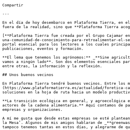
Compartir

---

En el día de hoy desembarco en Plataforma Tierra, en el
fuera de la realidad, sino que **Plataforma Tierra acog
[**Plataforma Tierra fue creada por el Grupo Cajamar en
una-comunidad-de-conocimiento-para-retroalimentar-el-se
portal esencial para los lectores a los cuales principa
publicaciones, eventos y formación. 

**El lema que tenemos los agrónomos:** _**Sine agricult
vamos a ningún lado**. Son dos elementos esenciales par
entre otras, la información y la reflexión. 

## Unos buenos vecinos 

En Plataforma Tierra tendré buenos vecinos. Entre los m
(https://www.plataformatierra.es/actualidad/foretica-ca
soluciones en la hoja de ruta hacia un modelo productiv
**La transición ecológica en general, y agroecológica e
actores de la cadena alimentaria.** Aquí contamos de pa
empresas y organizaciones. 

A mí me gusta que desde estas empresas se esté plantean
la Mesa’. Algunos de mis amigos hablaran de _**greenwas
tampoco tenemos tantas en estos días, y alegrarme de qu