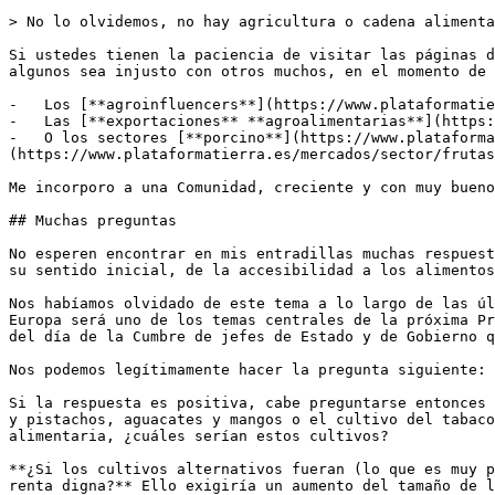
> No lo olvidemos, no hay agricultura o cadena alimenta
Si ustedes tienen la paciencia de visitar las páginas d
algunos sea injusto con otros muchos, en el momento de 
-   Los [**agroinfluencers**](https://www.plataformatie
-   Las [**exportaciones** **agroalimentarias**](https:
-   O los sectores [**porcino**](https://www.plataforma
(https://www.plataformatierra.es/mercados/sector/frutas
Me incorporo a una Comunidad, creciente y con muy bueno
## Muchas preguntas 

No esperen encontrar en mis entradillas muchas respuest
su sentido inicial, de la accesibilidad a los alimentos
Nos habíamos olvidado de este tema a lo largo de las úl
Europa será uno de los temas centrales de la próxima Pr
del día de la Cumbre de jefes de Estado y de Gobierno q
Nos podemos legítimamente hacer la pregunta siguiente: 
Si la respuesta es positiva, cabe preguntarse entonces 
y pistachos, aguacates y mangos o el cultivo del tabaco
alimentaria, ¿cuáles serían estos cultivos? 

**¿Si los cultivos alternativos fueran (lo que es muy p
renta digna?** Ello exigiría un aumento del tamaño de l