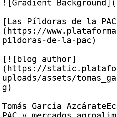
![Gradient Background](
[Las Píldoras de la PAC
(https://www.plataforma
pildoras-de-la-pac)

[![blog author]
(https://static.platafo
uploads/assets/tomas_ga
g)

Tomás García AzcárateEc
PAC y mercados agroalim