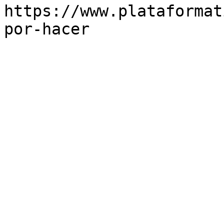
https://www.plataformat