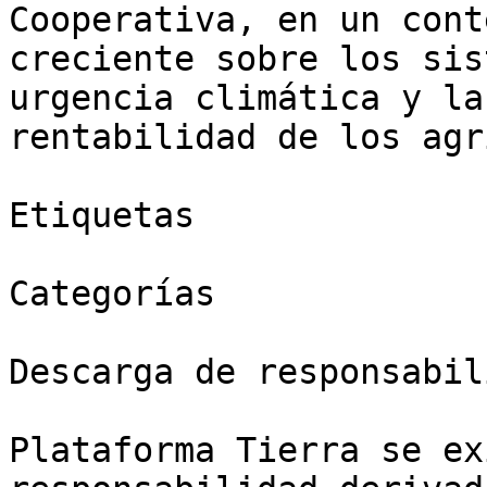
Cooperativa, en un cont
creciente sobre los sis
urgencia climática y la
rentabilidad de los agr
Etiquetas

Categorías

Descarga de responsabil
Plataforma Tierra se ex