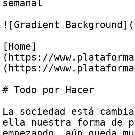
semanal

![Gradient Background](
[Home]
(https://www.plataforma
(https://www.plataforma
# Todo por Hacer

La sociedad está cambia
ella nuestra forma de p
empezando, aún queda mu