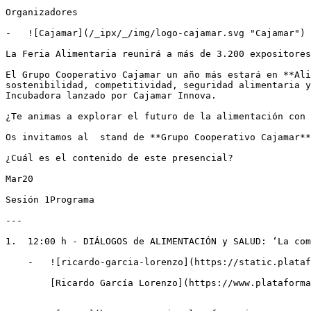
Organizadores

-   ![Cajamar](/_ipx/_/img/logo-cajamar.svg "Cajamar")

La Feria Alimentaria reunirá a más de 3.200 expositores
El Grupo Cooperativo Cajamar un año más estará en **Ali
sostenibilidad, competitividad, seguridad alimentaria y
Incubadora lanzado por Cajamar Innova.

¿Te animas a explorar el futuro de la alimentación con 
Os invitamos al  stand de **Grupo Cooperativo Cajamar**
¿Cuál es el contenido de este presencial?

Mar20

Sesión 1Programa

---

1.  12:00 h - DIÁLOGOS de ALIMENTACIÓN y SALUD: ‘La com
    -   ![ricardo-garcia-lorenzo](https://static.plataformatierra.es/strapi-uploads/assets/ricardo_garcia_lorenzo3_47b70a1d38 "ricardo-garcia-lorenzo")

        [Ricardo García Lorenzo](https://www.plataformatierra.es/autor/ricardo-garcia-lorenzo)Director de Cajamar Innova
