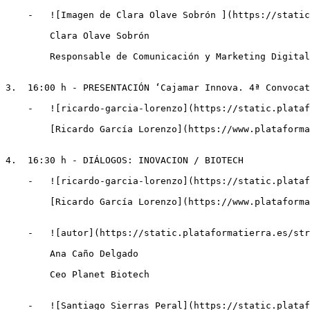
    -   ![Imagen de Clara Olave Sobrón ](https://static.plataformatierra.es/strapi-uploads/assets/clara_olave_sobron_d10c332469 "Imagen de Clara Olave Sobrón ")

        Clara Olave Sobrón

        Responsable de Comunicación y Marketing Digital en Ctic Cita

3.  16:00 h - PRESENTACIÓN ‘Cajamar Innova. 4ª Convocat
    -   ![ricardo-garcia-lorenzo](https://static.plataformatierra.es/strapi-uploads/assets/ricardo_garcia_lorenzo3_47b70a1d38 "ricardo-garcia-lorenzo")

        [Ricardo García Lorenzo](https://www.plataformatierra.es/autor/ricardo-garcia-lorenzo)Director de Cajamar Innova

4.  16:30 h - DIÁLOGOS: INOVACION / BIOTECH

    -   ![ricardo-garcia-lorenzo](https://static.plataformatierra.es/strapi-uploads/assets/ricardo_garcia_lorenzo3_47b70a1d38 "ricardo-garcia-lorenzo")

        [Ricardo García Lorenzo](https://www.plataformatierra.es/autor/ricardo-garcia-lorenzo)Director de Cajamar Innova

    -   ![autor](https://static.plataformatierra.es/strapi-uploads/assets/Ana_Cano_Delgado_b5c8208f93.jpg "Ana Caño Delgado")

        Ana Caño Delgado

        Ceo Planet Biotech

    -   ![Santiago Sierras Peral](https://static.plataformatierra.es/strapi-uploads/assets/Santiago_Sierras_strapi_a68ee3a074 "Santiago Sierras Peral")
