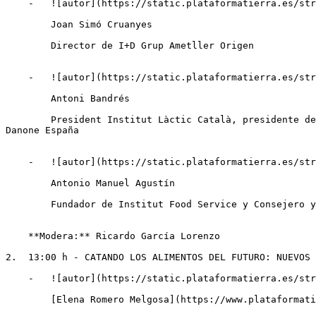
    -   ![autor](https://static.plataformatierra.es/strapi-uploads/assets/Joan_Simo_Cruanyes_00b64e9260.jpg "Joan Simó Cruanyes")

        Joan Simó Cruanyes

        Director de I+D Grup Ametller Origen

    -   ![autor](https://static.plataformatierra.es/strapi-uploads/assets/Antoni_Bandres_1fd24d871f.jpg "Antoni Bandrés")

        Antoni Bandrés

        President Institut Làctic Català, presidente de la Asociación Española de Fabricantes de Yogur y Postres Lácteos Frescos y director de Gestión de Leche de 
Danone España

    -   ![autor](https://static.plataformatierra.es/strapi-uploads/assets/Antonio_Manuel_Agustin_175077f679.jpg "Antonio Manuel Agustín")

        Antonio Manuel Agustín

        Fundador de Institut Food Service y Consejero y Asesor en Gran Consumo: Retail y Horeca

    **Modera:** Ricardo García Lorenzo

2.  13:00 h - CATANDO LOS ALIMENTOS DEL FUTURO: NUEVOS 
    -   ![autor](https://static.plataformatierra.es/strapi-uploads/assets/elena_romero_eccc764a1b "Elena Romero Melgosa")

        [Elena Romero Melgosa](https://www.plataformatierra.es/autor/elena-romero-melgosa)Responsable del Área Sensorial & Consumidor en CTIC-CITA
