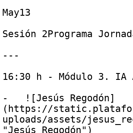
May13

Sesión 2Programa Jornad
---

16:30 h - Módulo 3. IA 
-   ![Jesús Regodón]
(https://static.platafo
uploads/assets/jesus_re
"Jesús Regodón")
