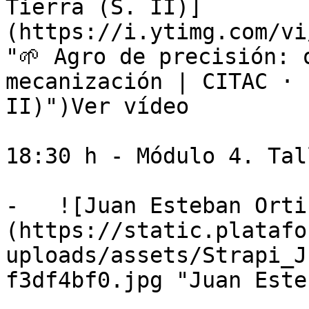
Tierra (S. II)]
(https://i.ytimg.com/vi
"🌱 Agro de precisión: 
mecanización | CITAC · 
II)")Ver vídeo

18:30 h - Módulo 4. Tal
-   ![Juan Esteban Orti
(https://static.platafo
uploads/assets/Strapi_J
f3df4bf0.jpg "Juan Este