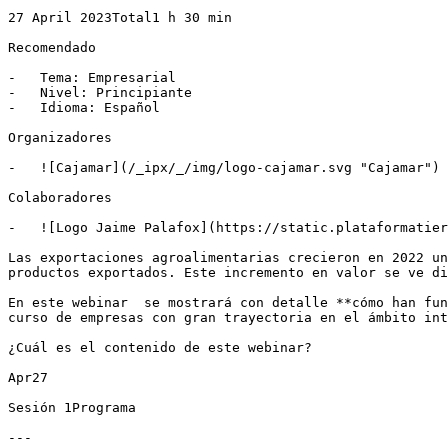
27 April 2023Total1 h 30 min

Recomendado

-   Tema: Empresarial

-   Nivel: Principiante

-   Idioma: Español

Organizadores

-   ![Cajamar](/_ipx/_/img/logo-cajamar.svg "Cajamar")

Colaboradores

-   ![Logo Jaime Palafox](https://static.plataformatier
Las exportaciones agroalimentarias crecieron en 2022 un
productos exportados. Este incremento en valor se ve di
En este webinar  se mostrará con detalle **cómo han fun
curso de empresas con gran trayectoria en el ámbito int
¿Cuál es el contenido de este webinar?

Apr27

Sesión 1Programa

---
