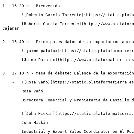
1.  16:30 h - Bienvenida

    -   ![Roberto García Torrente](https://static.plataformatierra.es/strapi-uploads/assets/roberto_garcia_torrente_2_7bbd5ac48a.png "Roberto García Torrente")

        [Roberto García Torrente](https://www.plataformatierra.es/autor/roberto-garcia-torrente)Director de Sostenibilidad y Desarrollo Agroalimentario de Grupo 
Cajamar

2.  16:40 h - Principales datos de la exportación agroa
    -   ![jaime-palafox](https://static.plataformatierra.es/strapi-uploads/assets/jaime_palafox_60acb222a4 "jaime-palafox")

        [Jaime Palafox](https://www.plataformatierra.es/autor/jaime-palafox)Asesoramiento Agroalimentario. Palafox Food & Wine

3.  17:10 h - Mesa de debate: Balance de la exportación
    -   ![Rosa Vañó](https://static.plataformatierra.es/strapi-uploads/assets/rosa_vano_6bc373075c.jpg "Rosa Vañó")

        Rosa Vañó

        Directora Comercial y Propietaria de Castillo de Canena Olive Juice

    -   ![John Hickin](https://static.plataformatierra.es/strapi-uploads/assets/john_hickin_ce62f34155.jpg "John Hickin")

        John Hickin

        Industrial y Export Sales Coordinator en El Pozo Alimentación
