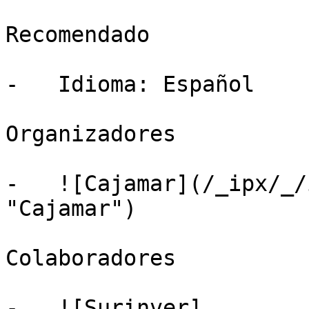
Recomendado

-   Idioma: Español

Organizadores

-   ![Cajamar](/_ipx/_/
"Cajamar")

Colaboradores

-   ![Surinver]