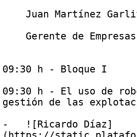
    Juan Martínez Garlito

    Gerente de Empresas en la DT Alicante. Cajamar

09:30 h - Bloque I

09:30 h - El uso de rob
gestión de las explotac
-   ![Ricardo Díaz]
(https://static.platafo