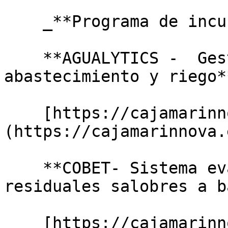
    _**Programa de incubación:**_

    **AGUALYTICS -  Gestión integral de redes de 
abastecimiento y riego**
    [https://cajamarinnova.es/detail/agualytics/]
(https://cajamarinnova.
    **COBET- Sistema evaporador de aguas 
residuales salobres a b
    [https://cajamarinnova.es/detail/cobet/]