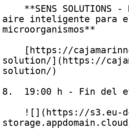
    **SENS SOLUTIONS - Monitorización del agua y 
aire inteligente para e
microorganismos**

    [https://cajamarinnova.es/detail/sens-
solution/](https://caja
solution/)

8.  19:00 h - Fin del e
    ![](https://s3.eu-de.cloud-object-
storage.appdomain.cloud