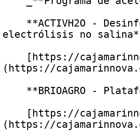
    _**Programa de aceleración**_**:**

    **ACTIVH2O - Desinfección del agua mediante 
electrólisis no salina**
    [https://cajamarinnova.es/detail/activh2o/]
(https://cajamarinnova.
    **BRIOAGRO - Plataforma de riego inteligente**

    [https://cajamarinnova.es/detail/brioagro/]
(https://cajamarinnova.