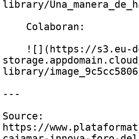
library/Una_manera_de_h
    Colaboran:

    ![](https://s3.eu-de.cloud-object-
storage.appdomain.cloud
library/image_9c5cc5806b
---

Source: 
https://www.plataformat
cajamar-innova-foro-del