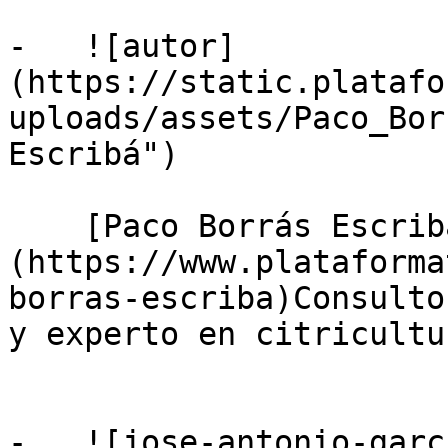
-   ![autor]
(https://static.platafo
uploads/assets/Paco_Bor
Escribá")

    [Paco Borrás Escribá]
(https://www.plataforma
borras-escriba)Consulto
y experto en citricultur
-   ![jose-antonio-garc