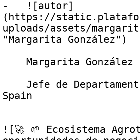
-   ![autor]
(https://static.platafo
uploads/assets/margarit
"Margarita González")

    Margarita González

    Jefe de Departamento Aftercare- ICEX Invest in 
Spain

![🚀 🌱 Ecosistema Agro