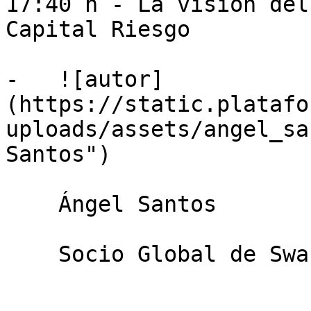
17:40 h - La visión del
Capital Riesgo

-   ![autor]
(https://static.platafo
uploads/assets/angel_sa
Santos")

    Ángel Santos

    Socio Global de Swanlaab AgriFood-Tech Fund
