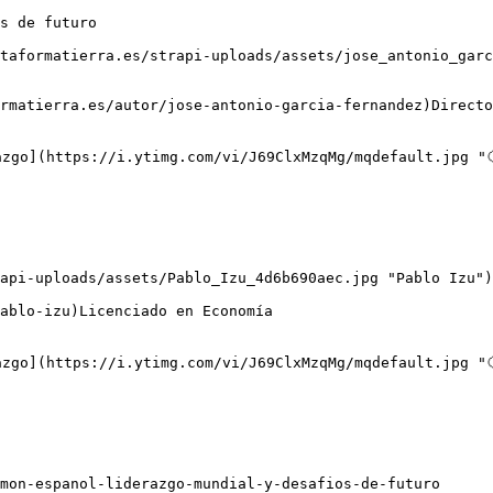
s de futuro

taformatierra.es/strapi-uploads/assets/jose_antonio_garc
azgo](https://i.ytimg.com/vi/J69ClxMzqMg/mqdefault.jpg "
api-uploads/assets/Pablo_Izu_4d6b690aec.jpg "Pablo Izu")

azgo](https://i.ytimg.com/vi/J69ClxMzqMg/mqdefault.jpg "