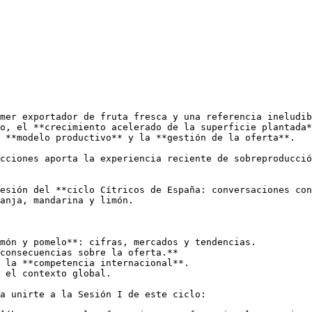
mer exportador de fruta fresca y una referencia ineludib
o, el **crecimiento acelerado de la superficie plantada*
 **modelo productivo** y la **gestión de la oferta**.

cciones aporta la experiencia reciente de sobreproducció
esión del **ciclo Cítricos de España: conversaciones con
anja, mandarina y limón.

món y pomelo**: cifras, mercados y tendencias.

consecuencias sobre la oferta.**

 la **competencia internacional**.

 el contexto global.

a unirte a la Sesión I de este ciclo:
