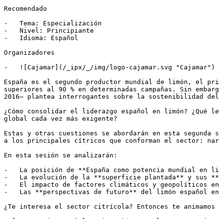
Recomendado

-   Tema: Especialización

-   Nivel: Principiante

-   Idioma: Español

Organizadores

-   ![Cajamar](/_ipx/_/img/logo-cajamar.svg "Cajamar")

España es el segundo productor mundial de limón, el pri
superiores al 90 % en determinadas campañas. Sin embarg
2016— plantea interrogantes sobre la sostenibilidad del
¿Cómo consolidar el liderazgo español en limón? ¿Qué le
global cada vez más exigente?

Estas y otras cuestiones se abordarán en esta segunda s
a los principales cítricos que conforman el sector: nar
En esta sesión se analizarán:

-   La posición de **España como potencia mundial en li
-   La evolución de la **superficie plantada** y sus **
-   El impacto de factores climáticos y geopolíticos en
-   Las **perspectivas de futuro** del limón español en
¿Te interesa el sector citrícola? Entonces te animamos 