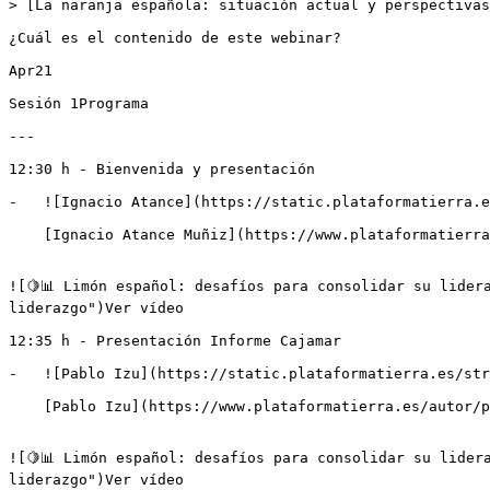
> [La naranja española: situación actual y perspectivas
¿Cuál es el contenido de este webinar?

Apr21

Sesión 1Programa

---

12:30 h - Bienvenida y presentación

-   ![Ignacio Atance](https://static.plataformatierra.e
    [Ignacio Atance Muñiz](https://www.plataformatierra.es/autor/ignacio-atance-muniz)Director del Servicio de Estudios de Grupo Cajamar

![🍋📊 Limón español: desafíos para consolidar su lider
liderazgo")Ver vídeo

12:35 h - Presentación Informe Cajamar

-   ![Pablo Izu](https://static.plataformatierra.es/str
    [Pablo Izu](https://www.plataformatierra.es/autor/pablo-izu)Licenciado en Economía

![🍋📊 Limón español: desafíos para consolidar su lider
liderazgo")Ver vídeo
