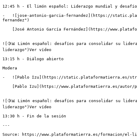
12:45 h - El limón español: Liderazgo mundial y desafío
-   ![jose-antonio-garcia-fernandez](https://static.pla
fernandez")

    [José Antonio García Fernández](https://www.plataformatierra.es/autor/jose-antonio-garcia-fernandez)Director de AILIMPO

![🍋📊 Limón español: desafíos para consolidar su lider
liderazgo")Ver vídeo

13:15 h - Diálogo abierto

Modera

-   ![Pablo Izu](https://static.plataformatierra.es/str
    [Pablo Izu](https://www.plataformatierra.es/autor/pablo-izu)Licenciado en Economía

![🍋📊 Limón español: desafíos para consolidar su lider
liderazgo")Ver vídeo

13:30 h - Fin de la sesión

---
