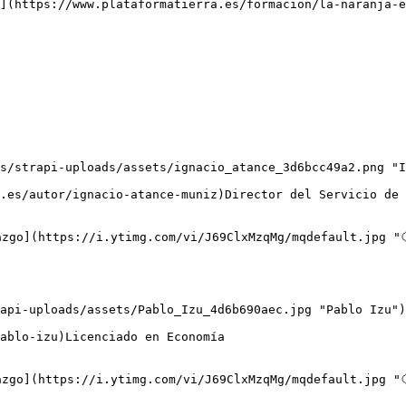
](https://www.plataformatierra.es/formacion/la-naranja-e
s/strapi-uploads/assets/ignacio_atance_3d6bcc49a2.png "I
azgo](https://i.ytimg.com/vi/J69ClxMzqMg/mqdefault.jpg "
api-uploads/assets/Pablo_Izu_4d6b690aec.jpg "Pablo Izu")

azgo](https://i.ytimg.com/vi/J69ClxMzqMg/mqdefault.jpg "