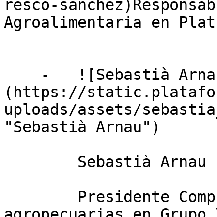
resco-sanchez)Responsab
Agroalimentaria en Plat
    -   ![Sebastià Arnau]
(https://static.platafo
uploads/assets/sebastia
"Sebastià Arnau")

        Sebastià Arnau

        Presidente Compañía general de compras 
agropecuarias en Grupo 