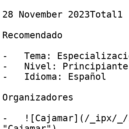
28 November 2023Total1 
Recomendado

-   Tema: Especializació
-   Nivel: Principiante

-   Idioma: Español

Organizadores

-   ![Cajamar](/_ipx/_/
"Cajamar")
