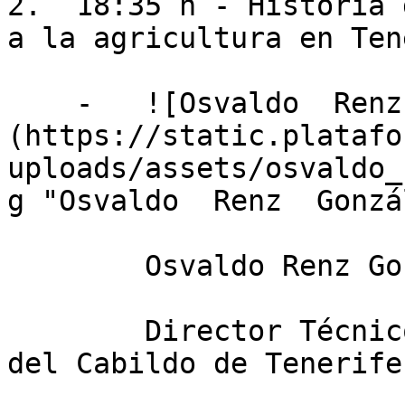
2.  18:35 h - Historia 
a la agricultura en Ten
    -   ![Osvaldo  Renz  González]
(https://static.platafo
uploads/assets/osvaldo_
g "Osvaldo  Renz  Gonzá
        Osvaldo Renz González

        Director Técnico de la Oficina del Regante 
del Cabildo de Tenerife.