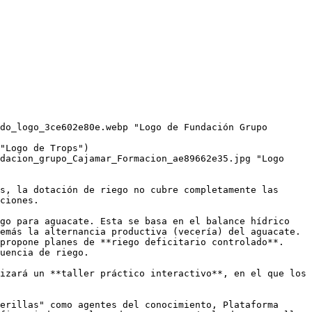
do_logo_3ce602e80e.webp "Logo de Fundación Grupo 
"Logo de Trops")

dacion_grupo_Cajamar_Formacion_ae89662e35.jpg "Logo 
s, la dotación de riego no cubre completamente las 
ciones.

go para aguacate. Esta se basa en el balance hídrico 
emás la alternancia productiva (vecería) del aguacate. 
propone planes de **riego deficitario controlado**. 
uencia de riego.

izará un **taller práctico interactivo**, en el que los 
erillas" como agentes del conocimiento, Plataforma 