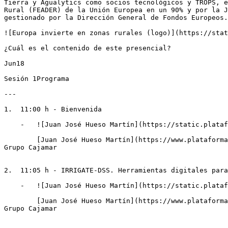
Tierra y Agualytics como socios tecnológicos y TROPS, e
Rural (FEADER) de la Unión Europea en un 90% y por la J
gestionado por la Dirección General de Fondos Europeos.
![Europa invierte en zonas rurales (logo)](https://stat
¿Cuál es el contenido de este presencial?

Jun18

Sesión 1Programa

---

1.  11:00 h - Bienvenida

    -   ![Juan José Hueso Martín](https://static.plataformatierra.es/strapi-uploads/assets/Juan_Jose_Hueso_Martin_2708788df6 "Juan José Hueso Martín")

        [Juan José Hueso Martín](https://www.plataformatierra.es/autor/juan-jose-hueso-martin)Investigador en la Estación Experimental Cajamar en El Ejido — Fundación 
Grupo Cajamar

2.  11:05 h - IRRIGATE-DSS. Herramientas digitales para
    -   ![Juan José Hueso Martín](https://static.plataformatierra.es/strapi-uploads/assets/Juan_Jose_Hueso_Martin_2708788df6 "Juan José Hueso Martín")

        [Juan José Hueso Martín](https://www.plataformatierra.es/autor/juan-jose-hueso-martin)Investigador en la Estación Experimental Cajamar en El Ejido — Fundación 
Grupo Cajamar
