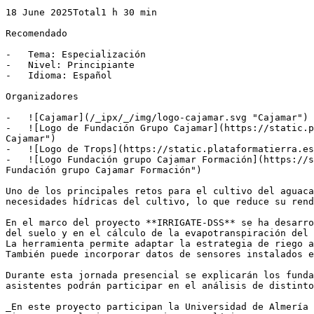
18 June 2025Total1 h 30 min

Recomendado

-   Tema: Especialización

-   Nivel: Principiante

-   Idioma: Español

Organizadores

-   ![Cajamar](/_ipx/_/img/logo-cajamar.svg "Cajamar")

-   ![Logo de Fundación Grupo Cajamar](https://static.p
Cajamar")

-   ![Logo de Trops](https://static.plataformatierra.es
-   ![Logo Fundación grupo Cajamar Formación](https://s
Fundación grupo Cajamar Formación")

Uno de los principales retos para el cultivo del aguaca
necesidades hídricas del cultivo, lo que reduce su rend
En el marco del proyecto **IRRIGATE-DSS** se ha desarro
del suelo y en el cálculo de la evapotranspiración del 
La herramienta permite adaptar la estrategia de riego a
También puede incorporar datos de sensores instalados e
Durante esta jornada presencial se explicarán los funda
asistentes podrán participar en el análisis de distinto
_En este proyecto participan la Universidad de Almería 