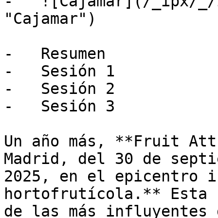
-   ![Cajamar](/_ipx/_/
"Cajamar")

-   Resumen

-   Sesión 1

-   Sesión 2

-   Sesión 3

Un año más, **Fruit Att
Madrid, del 30 de septi
2025, en el epicentro i
hortofrutícola.** Esta 
de las más influyentes 