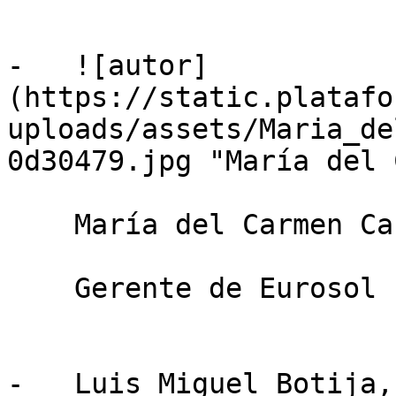
-   ![autor]
(https://static.platafo
uploads/assets/Maria_de
0d30479.jpg "María del 
    María del Carmen Cano Cervantes

    Gerente de Eurosol

-   Luis Miguel Botija,