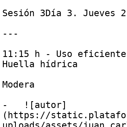
Sesión 3Día 3. Jueves 2
---

11:15 h - Uso eficiente
Huella hídrica

Modera

-   ![autor]
(https://static.platafo
uploads/assets/juan_car