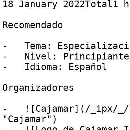
18 January 2022Total1 h
Recomendado

-   Tema: Especializació
-   Nivel: Principiante

-   Idioma: Español

Organizadores

-   ![Cajamar](/_ipx/_/
"Cajamar")

-   ![Logo de Cajamar I