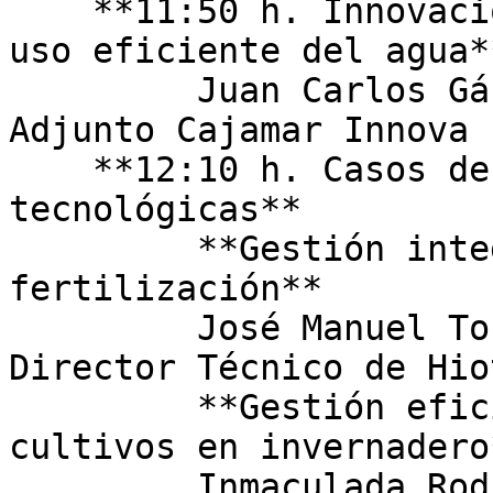
    **11:50 h. Innovaciones tecnológicas para el 
uso eficiente del agua**
         Juan Carlos Gázquez Garrido - Director 
Adjunto Cajamar Innova  
    **12:10 h. Casos de uso. Empresas 
tecnológicas**  

         **Gestión integral del riego y la 
fertilización**  

         José Manuel Torres Nieto - Socio y 
Director Técnico de Hio
         **Gestión eficiente del agua de riego en 
cultivos en invernadero*
         Inmaculada Rodríguez Manzano – Asesor 