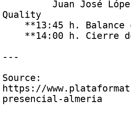
         Juan José López López - CEO de Cualin 
Quality   

    **13:45 h. Balance de la jornada**  

    **14:00 h. Cierre de la sesión**

---

Source: 
https://www.plataformat