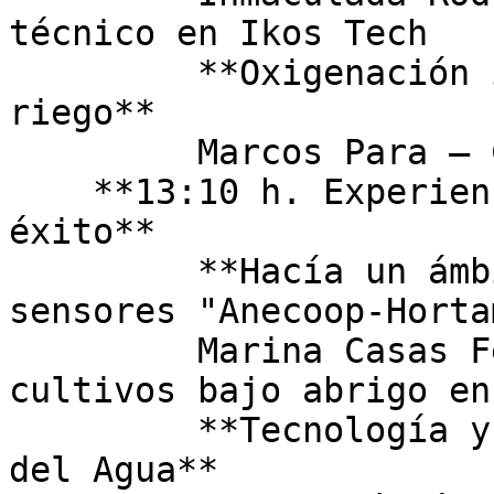
técnico en Ikos Tech  

         **Oxigenación inteligente del agua de 
riego**  

         Marcos Para – CoCEO de Bihox  

    **13:10 h. Experiencias de usuarios. Casos de 
éxito**  

         **Hacía un ámbito más sostenible con 
sensores "Anecoop-Horta
         Marina Casas Fernández - Coordinadora de 
cultivos bajo abrigo en
         **Tecnología y Sostenibilidad en el Uso 
del Agua**  
