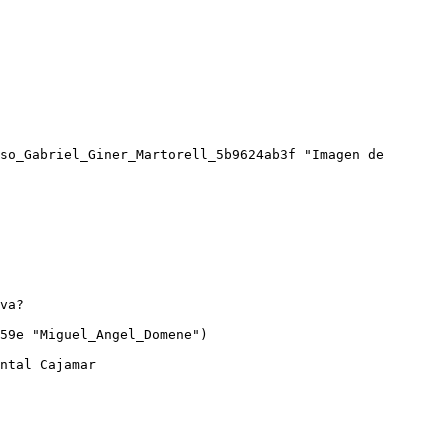
so_Gabriel_Giner_Martorell_5b9624ab3f "Imagen de 
va?

59e "Miguel_Angel_Domene")
