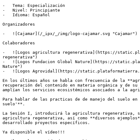
-   Tema: Especialización

-   Nivel: Principiante

-   Idioma: Español

Organizadores

-   ![Cajamar](/_ipx/_/img/logo-cajamar.svg "Cajamar")

Colaboradores

-   ![Logos agricultura regenerativa](https://static.pl
regenerativa")

-   ![Logos Fundacion Global Nature](https://static.pla
Nature")

-   ![Logos Agrovidal](https://static.plataformatierra.
En los últimos años se habla con frecuencia de la **agr
recuperación del contenido en materia orgánica y de su 
amplían los servicios ecosistémicos asociados a la agri
Para hablar de las practicas de de manejo del suelo en 
suelo'**.

La Sesión I, introducirá la agricultura regenerativa, s
agricultura regenerativa, así como **diversos ejemplos*
desarrollado proyectos específicos.

Ya disponible el vídeo!!!
