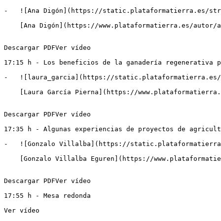
-   ![Ana Digón](https://static.plataformatierra.es/str
    [Ana Digón](https://www.plataformatierra.es/autor/ana-digon)Presidenta de la Asociación Española de Agricultura Regenerativa

Descargar PDFVer vídeo

17:15 h - Los beneficios de la ganadería regenerativa p
-   ![laura_garcia](https://static.plataformatierra.es/
    [Laura García Pierna](https://www.plataformatierra.es/autor/laura-garcia)Técnico de la Fundación Global Nature en Extremadura

Descargar PDFVer vídeo

17:35 h - Algunas experiencias de proyectos de agricult
-   ![Gonzalo Villalba](https://static.plataformatierra
    [Gonzalo Villalba Eguren](https://www.plataformatierra.es/autor/gonzalo-villalba)Responsable técnico y gerente de Vidar Soluciones Agroamientales SLU (AGROVIDAR)

Descargar PDFVer vídeo

17:55 h - Mesa redonda

Ver vídeo
