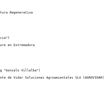
cia")

g "Gonzalo Villalba")
