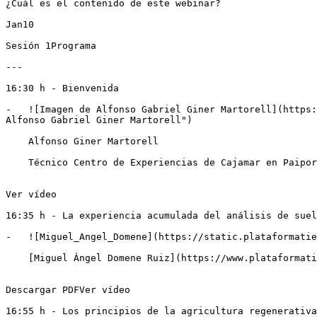
¿Cuál es el contenido de este webinar?

Jan10

Sesión 1Programa

---

16:30 h - Bienvenida

-   ![Imagen de Alfonso Gabriel Giner Martorell](https:
Alfonso Gabriel Giner Martorell")

    Alfonso Giner Martorell

    Técnico Centro de Experiencias de Cajamar en Paiporta (Valencia)

Ver vídeo

16:35 h - La experiencia acumulada del análisis de suel
-   ![Miguel_Angel_Domene](https://static.plataformatie
    [Miguel Ángel Domene Ruiz](https://www.plataformatierra.es/autor/miguel-angel-domene-ruiz)Estación Experimental Cajamar

Descargar PDFVer vídeo

16:55 h - Los principios de la agricultura regenerativa
