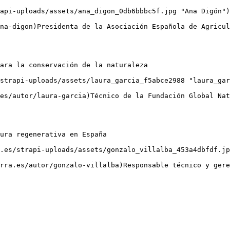
api-uploads/assets/ana_digon_0db6bbbc5f.jpg "Ana Digón")

ara la conservación de la naturaleza

strapi-uploads/assets/laura_garcia_f5abce2988 "laura_gar
ura regenerativa en España

.es/strapi-uploads/assets/gonzalo_villalba_453a4dbfdf.jp