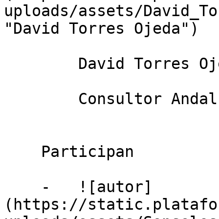
uploads/assets/David_To
"David Torres Ojeda")

        David Torres Ojeda

        Consultor Andalucía occidental, CTA

    Participan

    -   ![autor]
(https://static.platafo