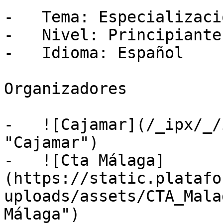
-   Tema: Especializació
-   Nivel: Principiante

-   Idioma: Español

Organizadores

-   ![Cajamar](/_ipx/_/
"Cajamar")

-   ![Cta Málaga]
(https://static.platafo
uploads/assets/CTA_Mala
Málaga")
