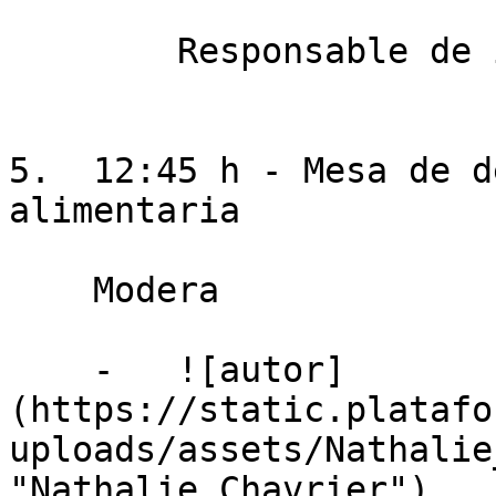
        Responsable de investigación, ManSciTech

5.  12:45 h - Mesa de d
alimentaria

    Modera

    -   ![autor]
(https://static.platafo
uploads/assets/Nathalie
"Nathalie Chavrier")
