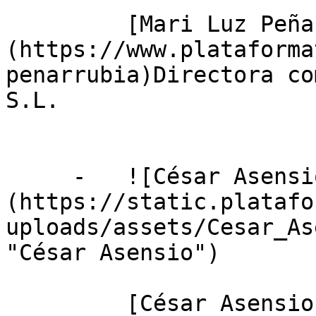
         [Mari Luz Peñarrubia]
(https://www.plataforma
penarrubia)Directora co
S.L.

     -   ![César Asensio]
(https://static.platafo
uploads/assets/Cesar_As
"César Asensio")

         [César Asensio]