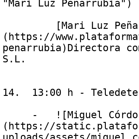
"Mari Luz Peñarrubia")

         [Mari Luz Peñarrubia]
(https://www.plataforma
penarrubia)Directora co
S.L.

14.  13:00 h - Teledete
     -   ![Miguel Córdoba ]
(https://static.platafo
uploads/assets/miguel_c