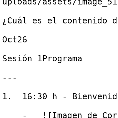
uploads/assets/image_51
¿Cuál es el contenido d
Oct26

Sesión 1Programa

---

1.  16:30 h - Bienvenida
    -   ![Imagen de Corpus Pérez]