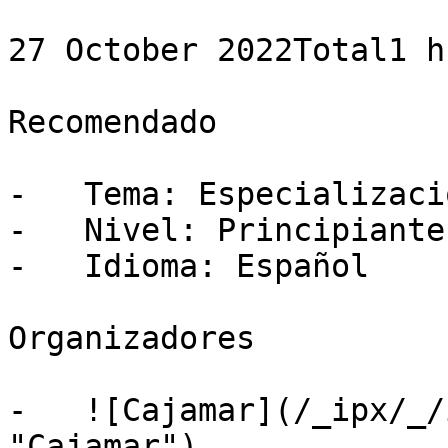
27 October 2022Total1 h
Recomendado

-   Tema: Especializació
-   Nivel: Principiante

-   Idioma: Español

Organizadores

-   ![Cajamar](/_ipx/_/
"Cajamar")
