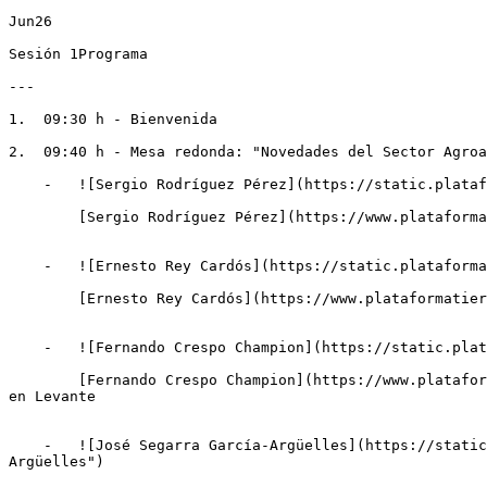
Jun26

Sesión 1Programa

---

1.  09:30 h - Bienvenida

2.  09:40 h - Mesa redonda: "Novedades del Sector Agroa
    -   ![Sergio Rodríguez Pérez](https://static.plataformatierra.es/strapi-uploads/assets/sergio_rodriguez_perez_0bf17ad8c5.png "Sergio Rodríguez Pérez")

        [Sergio Rodríguez Pérez](https://www.plataformatierra.es/autor/sergio-rodriguez-perez)Director de Finanzas Sostenibles de Grupo Cajamar

    -   ![Ernesto Rey Cardós](https://static.plataformatierra.es/strapi-uploads/assets/ernesto_rey_cardos_992fef3df1.jpg "Ernesto Rey Cardós")

        [Ernesto Rey Cardós](https://www.plataformatierra.es/autor/ernesto-rey-cardos)Socio del Departamento de Derecho Mercantil de Garrigues

    -   ![Fernando Crespo Champion](https://static.plataformatierra.es/strapi-uploads/assets/fernando_crespo_champion_38e37a4f73.jpg "Fernando Crespo Champion")

        [Fernando Crespo Champion](https://www.plataformatierra.es/autor/fernando-crespo-champion)Socio responsable del departamento de derecho Laboral de Garrigues 
en Levante

    -   ![José Segarra García-Argüelles](https://static.plataformatierra.es/strapi-uploads/assets/jose_segarra_garcia_argueelles_40a562dd59.jpg "José Segarra García-
Argüelles")
