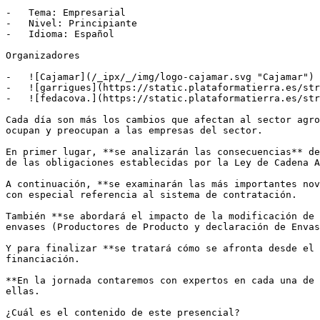
-   Tema: Empresarial

-   Nivel: Principiante

-   Idioma: Español

Organizadores

-   ![Cajamar](/_ipx/_/img/logo-cajamar.svg "Cajamar")

-   ![garrigues](https://static.plataformatierra.es/str
-   ![fedacova.](https://static.plataformatierra.es/str
Cada día son más los cambios que afectan al sector agro
ocupan y preocupan a las empresas del sector.

En primer lugar, **se analizarán las consecuencias** de
de las obligaciones establecidas por la Ley de Cadena A
A continuación, **se examinarán las más importantes nov
con especial referencia al sistema de contratación.

También **se abordará el impacto de la modificación de 
envases (Productores de Producto y declaración de Envas
Y para finalizar **se tratará cómo se afronta desde el 
financiación.

**En la jornada contaremos con expertos en cada una de 
ellas.

¿Cuál es el contenido de este presencial?
