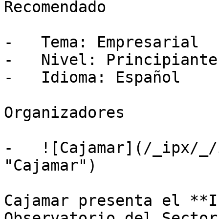
Recomendado

-   Tema: Empresarial

-   Nivel: Principiante

-   Idioma: Español

Organizadores

-   ![Cajamar](/_ipx/_/
"Cajamar")

Cajamar presenta el **I
Observatorio del Sector