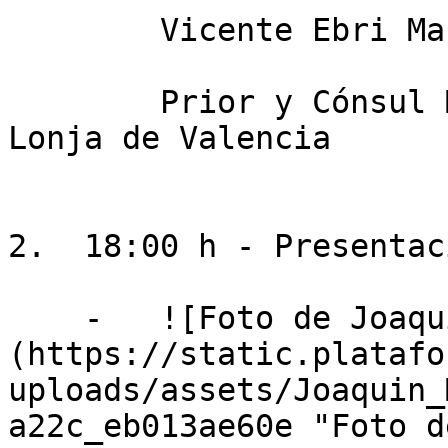
        Vicente Ebri Martínez

        Prior y Cónsul Mayor del Consulado de la 
Lonja de Valencia

2.  18:00 h - Presentac
    -   ![Foto de Joaquín Maudos Villaroya]
(https://static.platafo
uploads/assets/Joaquin_
a22c_eb013ae60e "Foto d