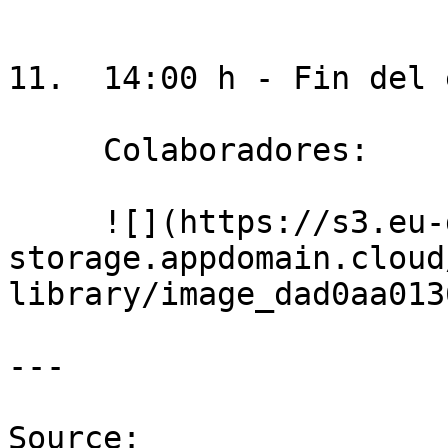
11.  14:00 h - Fin del 
     Colaboradores:

     ![](https://s3.eu-de.cloud-object-
storage.appdomain.cloud
library/image_dad0aa0136
---

Source: 