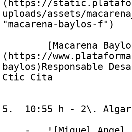
(https://static.platafo
uploads/assets/macarena
"macarena-baylos-f")

        [Macarena Baylos De Nardiz]
(https://www.plataforma
baylos)Responsable Desa
Ctic Cita

5.  10:55 h - 2\. Algar
    -   ![Miguel_Angel_Domene]