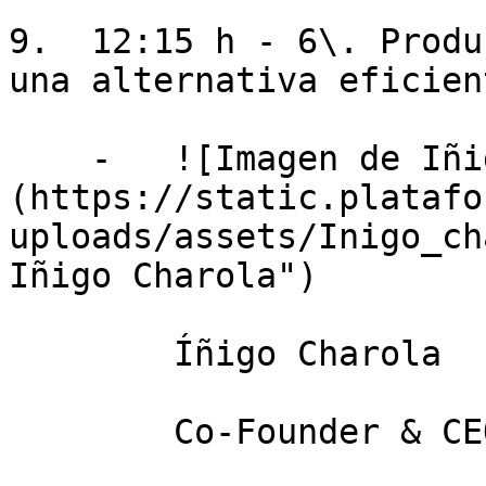
9.  12:15 h - 6\. Produ
una alternativa eficien
    -   ![Imagen de Iñigo Charola]
(https://static.platafo
uploads/assets/Inigo_ch
Iñigo Charola")

        Íñigo Charola

        Co-Founder & CEO at Biotech Foods
