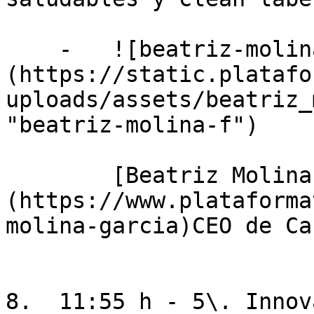
    -   ![beatriz-molina-f]
(https://static.platafo
uploads/assets/beatriz_
"beatriz-molina-f")

        [Beatriz Molina García]
(https://www.plataforma
molina-garcia)CEO de Ca
8.  11:55 h - 5\. Innov