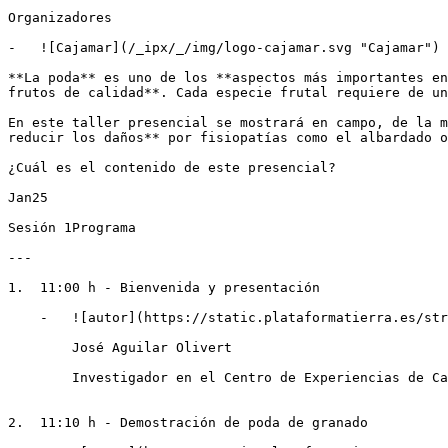
Organizadores

-   ![Cajamar](/_ipx/_/img/logo-cajamar.svg "Cajamar")

**La poda** es uno de los **aspectos más importantes en
frutos de calidad**. Cada especie frutal requiere de un
En este taller presencial se mostrará en campo, de la m
reducir los daños** por fisiopatías como el albardado o
¿Cuál es el contenido de este presencial?

Jan25

Sesión 1Programa

---

1.  11:00 h - Bienvenida y presentación

    -   ![autor](https://static.plataformatierra.es/strapi-uploads/assets/jose_mariano_aguilar_8397e2bd94 "José Aguilar Olivert")

        José Aguilar Olivert

        Investigador en el Centro de Experiencias de Cajamar

2.  11:10 h - Demostración de poda de granado
