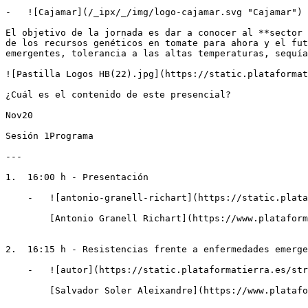
-   ![Cajamar](/_ipx/_/img/logo-cajamar.svg "Cajamar")

El objetivo de la jornada es dar a conocer al **sector 
de los recursos genéticos en tomate para ahora y el fut
emergentes, tolerancia a las altas temperaturas, sequía
![Pastilla Logos HB(22).jpg](https://static.plataformat
¿Cuál es el contenido de este presencial?

Nov20

Sesión 1Programa

---

1.  16:00 h - Presentación

    -   ![antonio-granell-richart](https://static.plataformatierra.es/strapi-uploads/assets/Antonio_Granell_Strapy_a0a39d730c "antonio-granell-richart")

        [Antonio Granell Richart](https://www.plataformatierra.es/autor/antonio-granell-richart)Profesor de investigación en CSIC

2.  16:15 h - Resistencias frente a enfermedades emerge
    -   ![autor](https://static.plataformatierra.es/strapi-uploads/assets/salvador_soler_2_e39527ddf6.jpg "Salvador Soler Aleixandre")

        [Salvador Soler Aleixandre](https://www.plataformatierra.es/autor/salvador-soler-aleixandre)Catedrático de Genética de la Universidad Politécnica de Valencia
