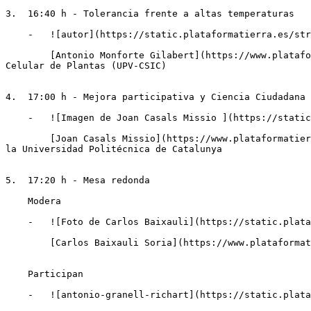
3.  16:40 h - Tolerancia frente a altas temperaturas

    -   ![autor](https://static.plataformatierra.es/strapi-uploads/assets/antonio_monforte_4c637ea57b.jpg "Antonio Monforte Gilabert")

        [Antonio Monforte Gilabert](https://www.plataformatierra.es/autor/antonio-monforte-gilabert)Investigador Científico en el Instituto de Biología Molecular y 
Celular de Plantas (UPV-CSIC)

4.  17:00 h - Mejora participativa y Ciencia Ciudadana

    -   ![Imagen de Joan Casals Missio ](https://static.plataformatierra.es/strapi-uploads/assets/Joan_Casals_2_61847b18ff "Imagen de Joan Casals Missio ")

        [Joan Casals Missio](https://www.plataformatierra.es/autor/joan-casals-missio) Ingeniero agrícola y doctor en Ingeniería Agroalimentaria y Biotecnologia por 
la Universidad Politécnica de Catalunya

5.  17:20 h - Mesa redonda

    Modera

    -   ![Foto de Carlos Baixauli](https://static.plataformatierra.es/strapi-uploads/assets/carlos_2da318ef30 "Foto de Carlos Baixauli")

        [Carlos Baixauli Soria](https://www.plataformatierra.es/autor/carlos-baixauli-soria)Director del Centro de Experiencias en Paiporta — Fundación Grupo Cajamar

    Participan

    -   ![antonio-granell-richart](https://static.plataformatierra.es/strapi-uploads/assets/Antonio_Granell_Strapy_a0a39d730c "antonio-granell-richart")
