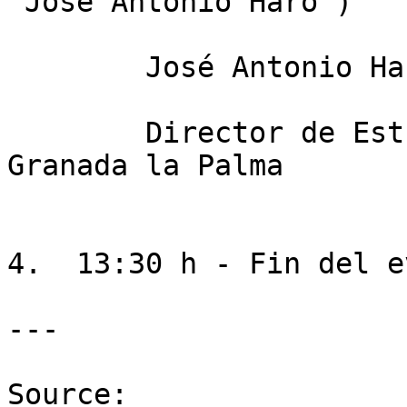
"José Antonio Haro")

        José Antonio Haro

        Director de Estrategia y Desarrollo en 
Granada la Palma

4.  13:30 h - Fin del e
---

Source: 