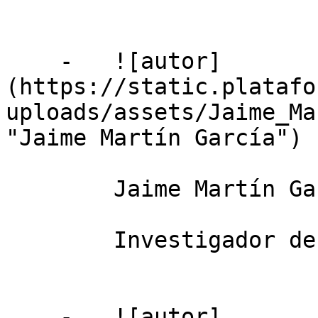
    -   ![autor]
(https://static.platafo
uploads/assets/Jaime_Ma
"Jaime Martín García")

        Jaime Martín García

        Investigador de la Universidad de Córdoba

    -   ![autor]