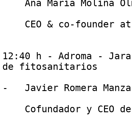
    Ana María Molina Olmo

    CEO & co-founder at GrodiTech

12:40 h - Adroma - Jara
de fitosanitarios

-   Javier Romera Manzan
    Cofundador y CEO de Agrodigital Roma SL
