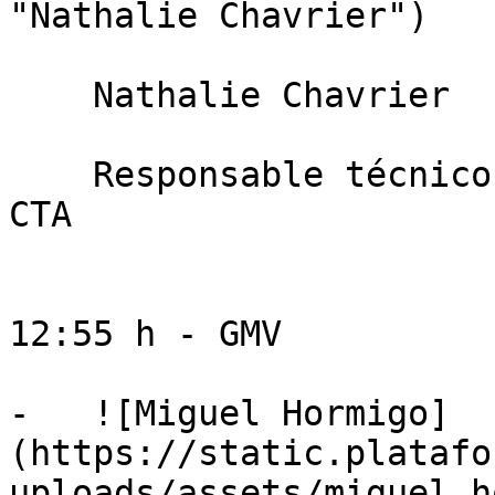
"Nathalie Chavrier")

    Nathalie Chavrier

    Responsable técnico sector agroalimentario en 
CTA

12:55 h - GMV

-   ![Miguel Hormigo]
(https://static.platafo
uploads/assets/miguel_h