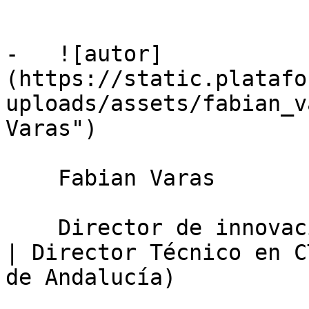
-   ![autor]
(https://static.platafo
uploads/assets/fabian_v
Varas")

    Fabian Varas

    Director de innovación y financiación de I+D+i 
| Director Técnico en C
de Andalucía)
