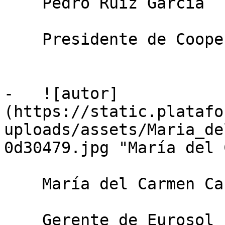
    Pedro Ruiz García

    Presidente de Cooperativa La Palma

-   ![autor]
(https://static.platafo
uploads/assets/Maria_de
0d30479.jpg "María del 
    María del Carmen Cano Cervantes

    Gerente de Eurosol
