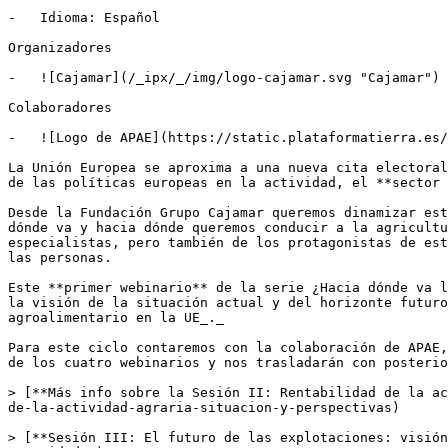
-   Idioma: Español

Organizadores

-   ![Cajamar](/_ipx/_/img/logo-cajamar.svg "Cajamar")

Colaboradores

-   ![Logo de APAE](https://static.plataformatierra.es/
La Unión Europea se aproxima a una nueva cita electoral
de las políticas europeas en la actividad, el **sector 
Desde la Fundación Grupo Cajamar queremos dinamizar est
dónde va y hacia dónde queremos conducir a la agricultu
especialistas, pero también de los protagonistas de est
las personas.

Este **primer webinario** de la serie ¿Hacia dónde va l
la visión de la situación actual y del horizonte futuro
agroalimentario en la UE_._

Para este ciclo contaremos con la colaboración de APAE,
de los cuatro webinarios y nos trasladarán con posterio
> [**Más info sobre la Sesión II: Rentabilidad de la ac
de-la-actividad-agraria-situacion-y-perspectivas) 

> [**Sesión III: El futuro de las explotaciones: visión