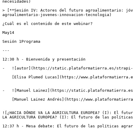
necesidades)

> [**Sesión IV: Actores del futuro agroalimentario: jóv
agroalimentario-jovenes-innovacion-tecnologia)

¿Cuál es el contenido de este webinar?

May14

Sesión 1Programa

---

12:30 h - Bienvenida y presentación

-   ![autor](https://static.plataformatierra.es/strapi-
    [Elisa Plumed Lucas](https://www.plataformatierra.es/autor/elisa-plumed-lucas)Periodista agroalimentaria

-   ![Manuel Lainez](https://static.plataformatierra.es
    [Manuel Lainez Andrés](https://www.plataformatierra.es/autor/manuel-lainez-andres)Director de la Fundación Grupo Cajamar

![¿HACIA DÓNDE VA LA AGRICULTURA EUROPEA? (I): El futur
LA AGRICULTURA EUROPEA? (I): El futuro de las políticas
12:37 h - Mesa debate: El futuro de las políticas agrar