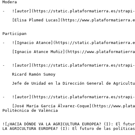
Modera

-   ![autor](https://static.plataformatierra.es/strapi-
    [Elisa Plumed Lucas](https://www.plataformatierra.es/autor/elisa-plumed-lucas)Periodista agroalimentaria

Participan

-   ![Ignacio Atance](https://static.plataformatierra.e
    [Ignacio Atance Muñiz](https://www.plataformatierra.es/autor/ignacio-atance-muniz)Director del Servicio de Estudios de Grupo Cajamar

-   ![autor](https://static.plataformatierra.es/strapi-
    Ricard Ramón Sumoy

    Jefe de Unidad en la Dirección General de Agricultura y Desarrollo Rural de la Comisión Europea

-   ![autor](https://static.plataformatierra.es/strapi-
    [José María García Álvarez-Coque](https://www.plataformatierra.es/autor/jose-maria-garcia-alvarez-coque)Catedrático de Economía Aplicada en la Universitat 
Politècnica de València

![¿HACIA DÓNDE VA LA AGRICULTURA EUROPEA? (I): El futur
LA AGRICULTURA EUROPEA? (I): El futuro de las políticas