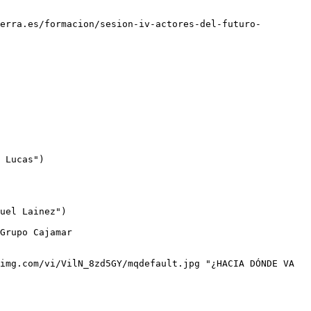
erra.es/formacion/sesion-iv-actores-del-futuro-
 Lucas")

uel Lainez")

img.com/vi/VilN_8zd5GY/mqdefault.jpg "¿HACIA DÓNDE VA 