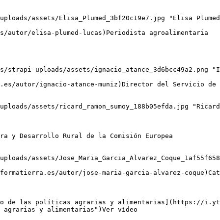
uploads/assets/Elisa_Plumed_3bf20c19e7.jpg "Elisa Plumed
s/strapi-uploads/assets/ignacio_atance_3d6bcc49a2.png "I
uploads/assets/ricard_ramon_sumoy_188b05efda.jpg "Ricard
uploads/assets/Jose_Maria_Garcia_Alvarez_Coque_1af55f658
o de las políticas agrarias y alimentarias](https://i.yt
 agrarias y alimentarias")Ver vídeo
