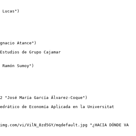
 Lucas")

gnacio Atance")

 Ramón Sumoy")

2 "José María García Álvarez-Coque")

img.com/vi/VilN_8zd5GY/mqdefault.jpg "¿HACIA DÓNDE VA 