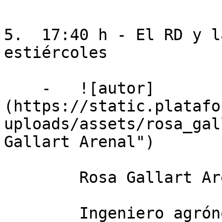
5.  17:40 h - El RD y l
estiércoles

    -   ![autor]
(https://static.platafo
uploads/assets/rosa_gal
Gallart Arenal")

        Rosa Gallart Arenal

        Ingeniero agrónomo en GSP LLEIDA
