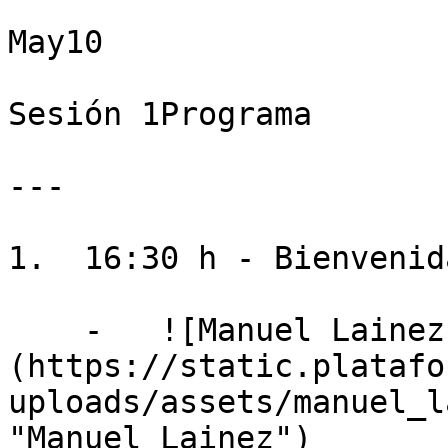
May10

Sesión 1Programa

---

1.  16:30 h - Bienvenida
    -   ![Manuel Lainez]
(https://static.platafo
uploads/assets/manuel_l
"Manuel Lainez")
