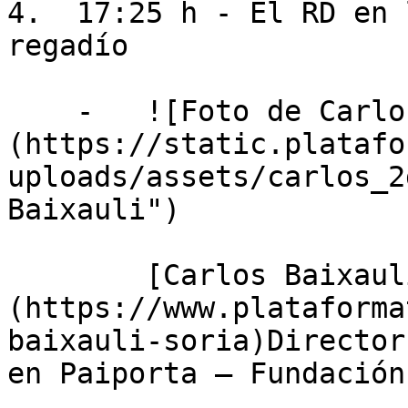
4.  17:25 h - El RD en 
regadío

    -   ![Foto de Carlos Baixauli]
(https://static.platafo
uploads/assets/carlos_2
Baixauli")

        [Carlos Baixauli Soria]
(https://www.plataforma
baixauli-soria)Director
en Paiporta — Fundación