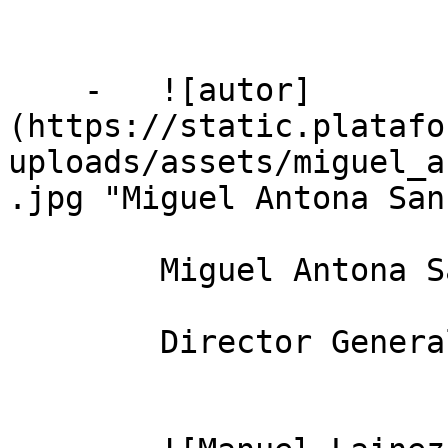
    -   ![autor]
(https://static.platafo
uploads/assets/miguel_a
.jpg "Miguel Antona San
        Miguel Antona San Millán

        Director General INNOPORC
