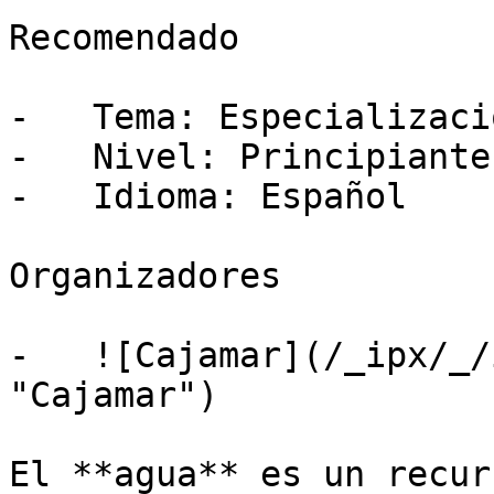
Recomendado

-   Tema: Especializació
-   Nivel: Principiante

-   Idioma: Español

Organizadores

-   ![Cajamar](/_ipx/_/
"Cajamar")

El **agua** es un recur