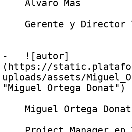
    Álvaro Mas

    Gerente y Director Técnico Bioferric Ink S.L.

-   ![autor]
(https://static.platafo
uploads/assets/Miguel_O
"Miguel Ortega Donat")

    Miguel Ortega Donat

    Project Manager en Tratamiento y Reutilización 