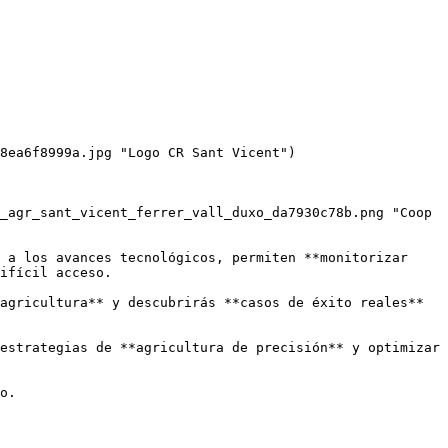
8ea6f8999a.jpg "Logo CR Sant Vicent")

_agr_sant_vicent_ferrer_vall_duxo_da7930c78b.png "Coop 
 a los avances tecnológicos, permiten **monitorizar 
ifícil acceso.

agricultura** y descubrirás **casos de éxito reales** 
estrategias de **agricultura de precisión** y optimizar 
o.
