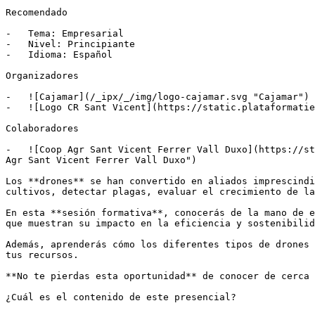
Recomendado

-   Tema: Empresarial

-   Nivel: Principiante

-   Idioma: Español

Organizadores

-   ![Cajamar](/_ipx/_/img/logo-cajamar.svg "Cajamar")

-   ![Logo CR Sant Vicent](https://static.plataformatie
Colaboradores

-   ![Coop Agr Sant Vicent Ferrer Vall Duxo](https://st
Agr Sant Vicent Ferrer Vall Duxo")

Los **drones** se han convertido en aliados imprescindi
cultivos, detectar plagas, evaluar el crecimiento de la
En esta **sesión formativa**, conocerás de la mano de e
que muestran su impacto en la eficiencia y sostenibilid
Además, aprenderás cómo los diferentes tipos de drones 
tus recursos.

**No te pierdas esta oportunidad** de conocer de cerca 
¿Cuál es el contenido de este presencial?
