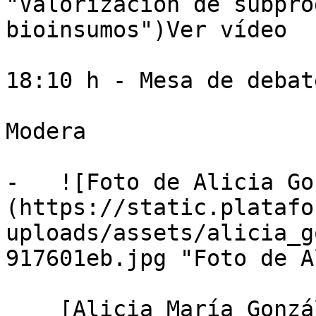
"Valorización de subpro
bioinsumos")Ver vídeo

18:10 h - Mesa de debate
Modera

-   ![Foto de Alicia Go
(https://static.platafo
uploads/assets/alicia_g
917601eb.jpg "Foto de A
    [Alicia María González Céspedes]